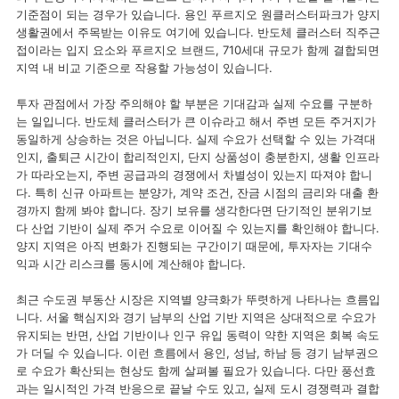
기준점이 되는 경우가 있습니다. 용인 푸르지오 원클러스터파크가 양지
생활권에서 주목받는 이유도 여기에 있습니다. 반도체 클러스터 직주근
접이라는 입지 요소와 푸르지오 브랜드, 710세대 규모가 함께 결합되면
지역 내 비교 기준으로 작용할 가능성이 있습니다.
투자 관점에서 가장 주의해야 할 부분은 기대감과 실제 수요를 구분하
는 일입니다. 반도체 클러스터가 큰 이슈라고 해서 주변 모든 주거지가
동일하게 상승하는 것은 아닙니다. 실제 수요가 선택할 수 있는 가격대
인지, 출퇴근 시간이 합리적인지, 단지 상품성이 충분한지, 생활 인프라
가 따라오는지, 주변 공급과의 경쟁에서 차별성이 있는지 따져야 합니
다. 특히 신규 아파트는 분양가, 계약 조건, 잔금 시점의 금리와 대출 환
경까지 함께 봐야 합니다. 장기 보유를 생각한다면 단기적인 분위기보
다 산업 기반이 실제 주거 수요로 이어질 수 있는지를 확인해야 합니다.
양지 지역은 아직 변화가 진행되는 구간이기 때문에, 투자자는 기대수
익과 시간 리스크를 동시에 계산해야 합니다.
최근 수도권 부동산 시장은 지역별 양극화가 뚜렷하게 나타나는 흐름입
니다. 서울 핵심지와 경기 남부의 산업 기반 지역은 상대적으로 수요가
유지되는 반면, 산업 기반이나 인구 유입 동력이 약한 지역은 회복 속도
가 더딜 수 있습니다. 이런 흐름에서 용인, 성남, 하남 등 경기 남부권으
로 수요가 확산되는 현상도 함께 살펴볼 필요가 있습니다. 다만 풍선효
과는 일시적인 가격 반응으로 끝날 수도 있고, 실제 도시 경쟁력과 결합