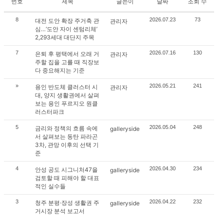
번호
제목
글쓴이
날짜
조회 수
8
2026.07.23
73
대전 도안 확장 주거축 관
관리자
심…‘도안 자이 센텀리체’
2,293세대 대단지 주목
7
2026.07.16
130
은퇴 후 평택에서 오래 거
관리자
주할 집을 고를 때 직장보
다 중요해지는 기준
»
2026.05.21
241
용인 반도체 클러스터 시
관리자
대, 양지 생활권에서 살펴
보는 용인 푸르지오 원클
러스터파크
5
2026.05.04
248
금리와 정책의 흐름 속에
galleryside
서 살펴보는 동탄 파라곤
3차, 관망 이후의 선택 기
준
4
2026.04.30
234
안성 공도 시그니처47을
galleryside
검토할 때 피해야 할 대표
적인 실수들
3
2026.04.22
232
청주 분평·장성 생활권 주
galleryside
거시장 분석 보고서