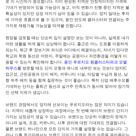
로 이 시간차가 중요합니다. 이미 완성된 지역은 안정적이지만 가격에
기대가 반영되어 있을 가능성이 높고, 아직 변화가 진행 중인 지역은 불
확실성이 있지만 성장 여지가 남아 있을 수 있습니다. 양지 일대는 후자
에 가까운 흐름으로 볼 수 있으며, 용인 반도체 클러스터와 연결되는 주
거지로 재평가될 가능성을 따져볼 만합니다.
현장을 검토할 때는 단순히 입지 설명만 보는 것이 아니라, 실제로 내가
어떤 생활을 하게 될지 상상해야 합니다. 출근은 어느 도로를 이용하게
되는지, 퇴근 후 장보기와 외식은 어디에서 해결되는지, 자녀가 있다면
학교와 학원 동선은 어떤지, 주말에는 공원이나 자연환경을 어떻게 이
용할 수 있는지 확인해야 합니다.
용인 푸르지오 원클러스터파크 모델
하우스
를 방문할 때도 단지 모형과 유니트 내부만 보는 것보다 양지IC
접근성, 근린공원과 단지 배치, 커뮤니티 시설, 타입별 수납과 동선, 남
향 위주 배치 등을 함께 질문하는 것이 좋습니다. 특히 산업 배후수요를
기대하는 단지는 출퇴근 동선과 실거주 만족도가 동시에 맞아야 장기적
인 선택 이유가 생깁니다.
브랜드 관점에서도 양지에 선보이는 푸르지오라는 점은 의미가 있습니
다. 지역이 새롭게 성장하는 과정에서는 첫 번째 메이저 브랜드 단지가
가지는 상징성이 생길 수 있습니다. 브랜드는 단순히 이름만의 문제가
아니라 설계, 조경, 커뮤니티, 사후 관리에 대한 기대와도 연결됩니다.
물론 브랜드 하나만으로 모든 단지의 가치를 설명할 수는 없습니다. 그
러나 신흥 주거지에서는 브랜드 단지가 지역의 주거 수준을 끌어올리는