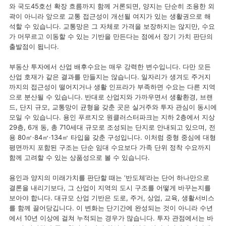
와 국도45호선 확장 흐름까지 함께 거론되면, 양지는 단순히 조용한 외
곽이 아니라 앞으로 교통 접근성이 개선될 여지가 있는 생활권으로 해
석할 수 있습니다. 교통망은 그 자체로 가격을 보장하지는 않지만, 수요
가 머무르고 이동할 수 있는 기반을 만든다는 점에서 장기 가치 판단의
출발점이 됩니다.
부동산 투자에서 산업 배후수요는 매우 강력한 변수입니다. 다만 모든
산업 호재가 같은 결과를 만들지는 않습니다. 일자리가 생겨도 주거지
까지의 접근성이 떨어지거나 생활 인프라가 부족하면 수요는 다른 지역
으로 분산될 수 있습니다. 반대로 산업지와 가까우면서 생활환경, 브랜
드, 단지 규모, 교통망이 균형을 갖춘 곳은 실거주와 투자 관심이 동시에
모일 수 있습니다. 용인 푸르지오 원클러스터파크는 지하 2층에서 지상
29층, 6개 동, 총 710세대 규모로 조성되는 단지로 안내되고 있으며, 전
용 80㎡·84㎡·134㎡ 타입을 갖춘 구성입니다. 이처럼 중형 중심에 대형
평면까지 포함된 구조는 단순 임대 수요보다 가족 단위 정착 수요까지
함께 고려할 수 있는 상품성으로 볼 수 있습니다.
용인과 양지의 미래가치를 판단할 때는 ‘반도체’라는 단어 하나만으로
결론을 내리기보다, 그 산업이 지역의 도시 구조를 어떻게 바꾸는지를
보아야 합니다. 대규모 산업 기반은 도로, 주거, 상업, 교육, 생활서비스
를 함께 끌어당깁니다. 이 변화는 단기간에 완성되는 것이 아니라 수년
에서 10년 이상에 걸쳐 누적되는 경우가 많습니다. 투자 관점에서는 바