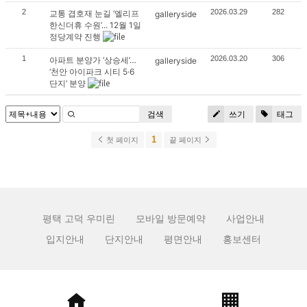
2
2026.03.29
282
교통 겹호재 눈길 ‘엘리프
galleryside
한신더휴 수원’... 12월 1일
정당계약 진행
1
2026.03.20
306
아파트 분양가 ‘상승세’…
galleryside
‘천안 아이파크 시티 5·6
단지’ 분양
검색
쓰기
태그
1
첫 페이지
끝 페이지
평택 고덕 우미린
모바일 방문예약
사업안내
입지안내
단지안내
평면안내
홍보센터