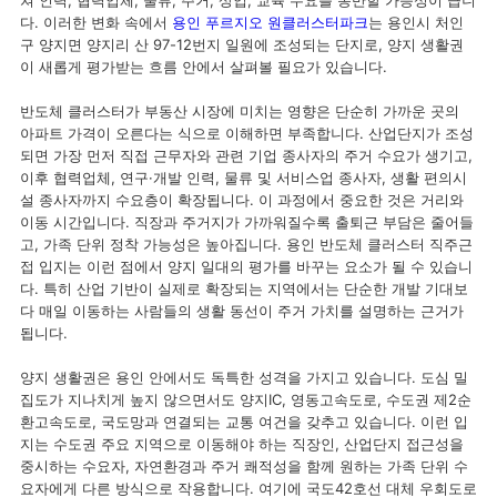
쳐 인력, 협력업체, 물류, 주거, 상업, 교육 수요를 동반할 가능성이 큽니
다. 이러한 변화 속에서
용인 푸르지오 원클러스터파크
는 용인시 처인
구 양지면 양지리 산 97-12번지 일원에 조성되는 단지로, 양지 생활권
이 새롭게 평가받는 흐름 안에서 살펴볼 필요가 있습니다.
반도체 클러스터가 부동산 시장에 미치는 영향은 단순히 가까운 곳의
아파트 가격이 오른다는 식으로 이해하면 부족합니다. 산업단지가 조성
되면 가장 먼저 직접 근무자와 관련 기업 종사자의 주거 수요가 생기고,
이후 협력업체, 연구·개발 인력, 물류 및 서비스업 종사자, 생활 편의시
설 종사자까지 수요층이 확장됩니다. 이 과정에서 중요한 것은 거리와
이동 시간입니다. 직장과 주거지가 가까워질수록 출퇴근 부담은 줄어들
고, 가족 단위 정착 가능성은 높아집니다. 용인 반도체 클러스터 직주근
접 입지는 이런 점에서 양지 일대의 평가를 바꾸는 요소가 될 수 있습니
다. 특히 산업 기반이 실제로 확장되는 지역에서는 단순한 개발 기대보
다 매일 이동하는 사람들의 생활 동선이 주거 가치를 설명하는 근거가
됩니다.
양지 생활권은 용인 안에서도 독특한 성격을 가지고 있습니다. 도심 밀
집도가 지나치게 높지 않으면서도 양지IC, 영동고속도로, 수도권 제2순
환고속도로, 국도망과 연결되는 교통 여건을 갖추고 있습니다. 이런 입
지는 수도권 주요 지역으로 이동해야 하는 직장인, 산업단지 접근성을
중시하는 수요자, 자연환경과 주거 쾌적성을 함께 원하는 가족 단위 수
요자에게 다른 방식으로 작용합니다. 여기에 국도42호선 대체 우회도로