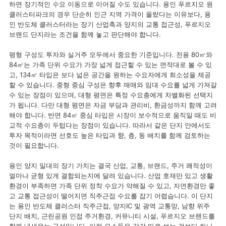
하면 장기적인 수요 이동으로 이어질 수도 있습니다. 용인 푸르지오 원
클러스터파크의 경우 단순히 인근 지역 가격이 올랐다는 이유보다, 용
인 반도체 클러스터라는 장기 산업축과 양지의 교통 접근성, 푸르지오
브랜드 단지라는 조건을 함께 놓고 판단해야 합니다.
평형 구성도 투자와 실거주 모두에서 중요한 기준입니다. 전용 80㎡와
84㎡는 가족 단위 수요가 가장 넓게 접근할 수 있는 면적대로 볼 수 있
고, 134㎡ 타입은 보다 넓은 공간을 원하는 수요자에게 희소성을 제공
할 수 있습니다. 중형 중심 구성은 향후 매매와 임대 수요를 넓게 가져갈
수 있는 장점이 있으며, 대형 평면은 특정 수요층에게 차별화된 선택지
가 됩니다. 다만 대형 평면은 자금 부담과 관리비, 환금성까지 함께 고려
해야 합니다. 반면 84㎡ 중심 타입은 시장이 보수적으로 움직일 때도 비
교적 수요층이 두텁다는 장점이 있습니다. 따라서 같은 단지 안에서도
투자 목적이라면 선호도 높은 타입과 향, 층, 동 배치를 함께 검토하는
것이 필요합니다.
용인 양지 일대의 장기 가치는 결국 산업, 교통, 브랜드, 주거 쾌적성이
얼마나 균형 있게 결합되는지에 달려 있습니다. 산업 호재만 있고 생활
환경이 부족하면 가족 단위 정착 수요가 약해질 수 있고, 자연환경만 좋
고 교통 접근성이 떨어지면 직주근접 수요를 잡기 어렵습니다. 이 단지
는 용인 반도체 클러스터 직주근접, 양지IC 및 광역 교통망, 남향 위주
단지 배치, 근린공원 인접 주거환경, 커뮤니티 시설, 푸르지오 브랜드를