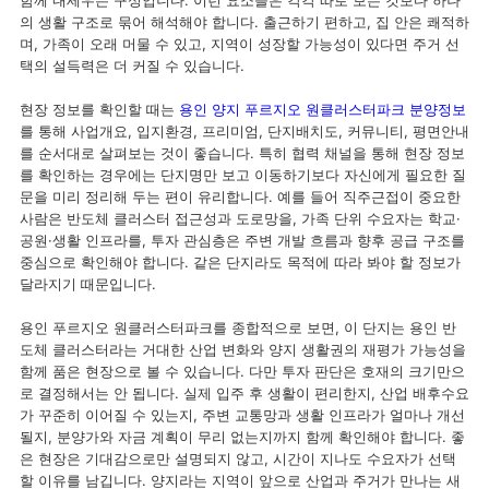
함께 내세우는 구성입니다. 이런 요소들은 각각 따로 보는 것보다 하나
의 생활 구조로 묶어 해석해야 합니다. 출근하기 편하고, 집 안은 쾌적하
며, 가족이 오래 머물 수 있고, 지역이 성장할 가능성이 있다면 주거 선
택의 설득력은 더 커질 수 있습니다.
현장 정보를 확인할 때는
용인 양지 푸르지오 원클러스터파크 분양정보
를 통해 사업개요, 입지환경, 프리미엄, 단지배치도, 커뮤니티, 평면안내
를 순서대로 살펴보는 것이 좋습니다. 특히 협력 채널을 통해 현장 정보
를 확인하는 경우에는 단지명만 보고 이동하기보다 자신에게 필요한 질
문을 미리 정리해 두는 편이 유리합니다. 예를 들어 직주근접이 중요한
사람은 반도체 클러스터 접근성과 도로망을, 가족 단위 수요자는 학교·
공원·생활 인프라를, 투자 관심층은 주변 개발 흐름과 향후 공급 구조를
중심으로 확인해야 합니다. 같은 단지라도 목적에 따라 봐야 할 정보가
달라지기 때문입니다.
용인 푸르지오 원클러스터파크를 종합적으로 보면, 이 단지는 용인 반
도체 클러스터라는 거대한 산업 변화와 양지 생활권의 재평가 가능성을
함께 품은 현장으로 볼 수 있습니다. 다만 투자 판단은 호재의 크기만으
로 결정해서는 안 됩니다. 실제 입주 후 생활이 편리한지, 산업 배후수요
가 꾸준히 이어질 수 있는지, 주변 교통망과 생활 인프라가 얼마나 개선
될지, 분양가와 자금 계획이 무리 없는지까지 함께 확인해야 합니다. 좋
은 현장은 기대감으로만 설명되지 않고, 시간이 지나도 수요자가 선택
할 이유를 남깁니다. 양지라는 지역이 앞으로 산업과 주거가 만나는 새